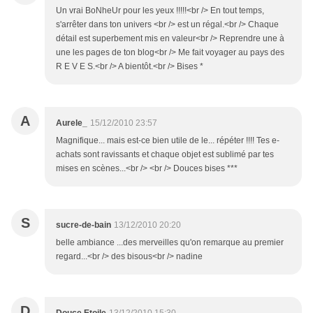
Un vrai BoNheUr pour les yeux !!!!!<br /> En tout temps,
s'arrêter dans ton univers <br /> est un régal.<br /> Chaque
détail est superbement mis en valeur<br /> Reprendre une à
une les pages de ton blog<br /> Me fait voyager au pays des
R E V E S.<br /> A bientôt.<br /> Bises *
A
Aurele_
15/12/2010 23:57
Magnifique... mais est-ce bien utile de le... répéter !!!! Tes e-
achats sont ravissants et chaque objet est sublimé par tes
mises en scènes...<br /> <br /> Douces bises ***
S
sucre-de-bain
13/12/2010 20:20
belle ambiance ...des merveilles qu'on remarque au premier
regard...<br /> des bisous<br /> nadine
D