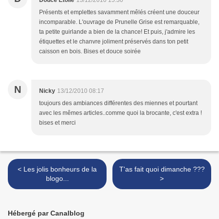
Douce Etoile
13/12/2010 15:30
Présents et emplettes savamment mêlés créent une douceur
incomparable. L'ouvrage de Prunelle Grise est remarquable,
ta petite guirlande a bien de la chance! Et puis, j'admire les
étiquettes et le chanvre joliment préservés dans ton petit
caisson en bois. Bises et douce soirée
N
Nicky
13/12/2010 08:17
toujours des ambiances différentes des miennes et pourtant
avec les mêmes articles..comme quoi la brocante, c'est extra !
bises et merci
< Les jolis bonheurs de la
T'as fait quoi dimanche ???
blogo...
>
Hébergé par Canalblog