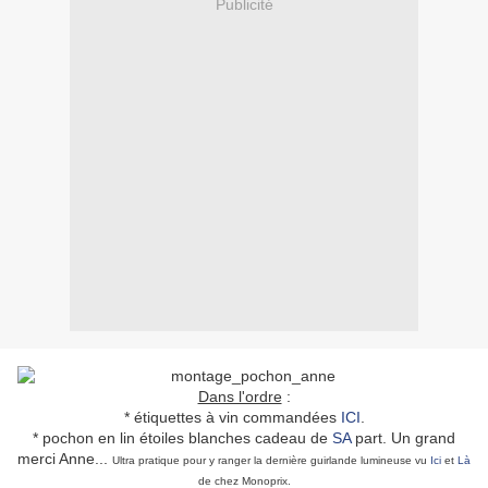
Publicité
Dans l'ordre
:
* étiquettes à vin commandées
ICI
.
* pochon en lin étoiles blanches cadeau de
SA
part. Un grand
merci Anne...
Ultra pratique pour y ranger la dernière guirlande lumineuse vu
Ici
et
Là
de chez Monoprix.