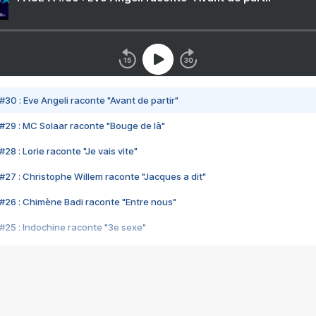
#30 : Eve Angeli raconte "Avant de partir"
#29 : MC Solaar raconte "Bouge de là"
28 : Lorie raconte "Je vais vite"
#27 : Christophe Willem raconte "Jacques a dit"
#26 : Chimène Badi raconte "Entre nous"
#25 : Indochine raconte "3e sexe"
#24 : Zaho raconte "C'est chelou"
#23 : Patrick Bruel raconte "Au café des délices"
#22 : Kyo raconte "Le chemin"